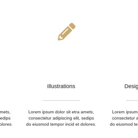
Illustrations
Desi
amets,
Lorem ipsum dolor sit etra amets,
Lorem ipsum d
sedips
consectetur adipiscing elit, sedips
consectetur a
olores.
do eiusmod tempor incid et dolores.
do eiusmod tem