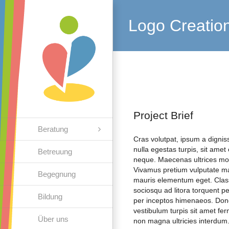
Zum
Inhalt
Logo Creatio
springen
Project Brief
Beratung
Cras volutpat, ipsum a digniss
nulla egestas turpis, sit ame
Betreuung
neque. Maecenas ultrices mo
Vivamus pretium vulputate ma
Begegnung
mauris elementum eget. Class 
sociosqu ad litora torquent p
Bildung
per inceptos himenaeos. Done
vestibulum turpis sit amet f
Über uns
non magna ultricies interdum