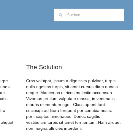
Suche
nach:
The Solution
urpis
Cras volutpat, ipsum a dignissim pulvinar, turpis
nunc a
nulla egestas turpis, sit amet cursus diam nunc a
an.
neque. Maecenas ultrices molestie accumsan.
atis
Vivamus pretium vulputate massa, in venenatis
mauris elementum eget. Class aptent taciti
tra,
sociosqu ad litora torquent per conubia nostra,
per inceptos himenaeos. Donec sagittis
aliquet
vestibulum turpis sit amet fermentum. Nam aliquet
non magna ultricies interdum.