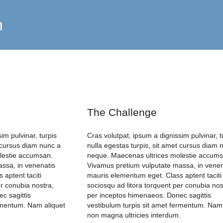
n
The Challenge
im pulvinar, turpis
Cras volutpat, ipsum a dignissim pulvinar, t
t cursus diam nunc a
nulla egestas turpis, sit amet cursus diam 
lestie accumsan.
neque. Maecenas ultrices molestie accums
ssa, in venenatis
Vivamus pretium vulputate massa, in venen
aptent taciti
mauris elementum eget. Class aptent taciti
er conubia nostra,
sociosqu ad litora torquent per conubia nos
c sagittis
per inceptos himenaeos. Donec sagittis
ermentum. Nam aliquet
vestibulum turpis sit amet fermentum. Nam 
.
non magna ultricies interdum.