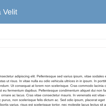
Velit
sectetur adipiscing elit. Pellentesque sed varius ipsum, vitae sodales er
estas ut risus. In vitae nulla eu odio vehicula ultrices in in ipsum. In portt
bendum. Ut consequat at lorem non scelerisque. Cras commodo lacinia or
est eu fermentum dapibus. Pellentesque condimentum aliquet dui non fa
, ornare ac lacus. Cras vitae consectetur mauris. In venenatis est vitae 
 purus, non scelerisque felis dictum ac. Sed odio ipsum, placerat eget 
obortis varius, risus est scelerisque tortor, nec molestie lacus lectus sit