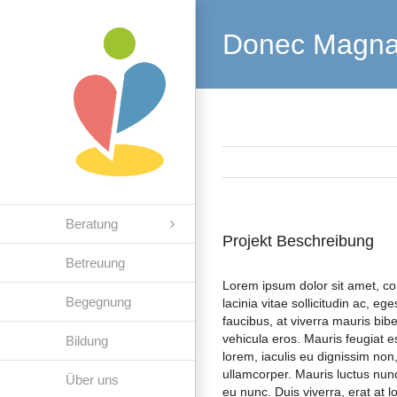
Zum
Inhalt
Donec Magna 
springen
Beratung
Projekt Beschreibung
Betreuung
Lorem ipsum dolor sit amet, con
Begegnung
lacinia vitae sollicitudin ac, eg
faucibus, at viverra mauris bi
vehicula eros. Mauris feugiat 
Bildung
lorem, iaculis eu dignissim non
ullamcorper. Mauris luctus nunc
Über uns
eu nunc. Duis viverra, erat at l