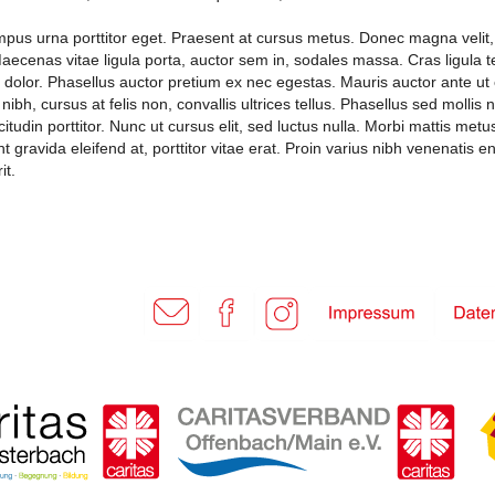
 tempus urna porttitor eget. Praesent at cursus metus. Donec magna velit,
Maecenas vitae ligula porta, auctor sem in, sodales massa. Cras ligula t
olor. Phasellus auctor pretium ex nec egestas. Mauris auctor ante ut od
nibh, cursus at felis non, convallis ultrices tellus. Phasellus sed mollis 
licitudin porttitor. Nunc ut cursus elit, sed luctus nulla. Morbi mattis metu
unt gravida eleifend at, porttitor vitae erat. Proin varius nibh venenatis 
it.