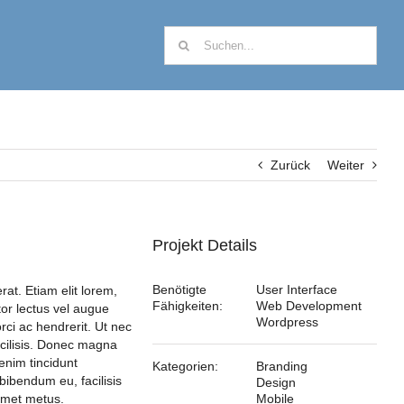
Suche
nach:
Zurück
Weiter
Projekt Details
Benötigte
User Interface
at. Etiam elit lorem,
Fähigkeiten:
Web Development
itor lectus vel augue
Wordpress
ci ac hendrerit. Ut nec
cilisis. Donec magna
enim tincidunt
Kategorien:
Branding
bibendum eu, facilisis
Design
 amet metus.
Mobile