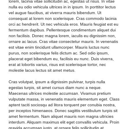
lorem, lacinia vitae sollicitudin ac, egestas ut risus. In vitae
nulla eu odio vehicula ultrices in in ipsum. In porttitor lectus
vel augue faucibus, at viverra mauris bibendum. Ut
consequat at lorem non scelerisque. Cras commodo lacinia
orci ac hendrerit. Ut nec vehicula eros. Mauris feugiat est eu
fermentum dapibus. Pellentesque condimentum aliquet dui
non facilisis. Donec magna lorem, iaculis eu dignissim non,
ornare ac lacus. Cras vitae consectetur mauris. In venenatis
est vitae enim tincidunt ullamcorper. Mauris luctus nunc
purus, non scelerisque felis dictum ac. Sed odio ipsum,
placerat eget bibendum eu, facilisis eu nunc. Duis viverra,
erat at lobortis varius, risus est scelerisque tortor, nec
molestie lacus lectus sit amet metus.
Cras volutpat, ipsum a dignissim pulvinar, turpis nulla
egestas turpis, sit amet cursus diam nunc a neque.
Maecenas ultrices molestie accumsan. Vivamus pretium
vulputate massa, in venenatis mauris elementum eget. Class
aptent taciti sociosqu ad litora torquent per conubia nostra,
per inceptos himenaeos. Donec sagittis vestibulum turpis sit
amet fermentum. Nam aliquet mauris non magna ultricies
interdum. Aliquam maximus elit eget convallis vehicula. Proin
gravida accumsan justo, at ornare felis sollicitudin at.