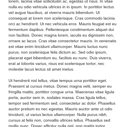
lorem, lacinia vitae sollicitudin ac, egestas ut risus. In vitae
nulla eu odio vehicula ultrices in in ipsum. In porttitor lectus
vel augue faucibus, at viverra mauris bibendum. Ut
consequat at lorem non scelerisque. Cras commodo lacinia
orci ac hendrerit. Ut nec vehicula eros. Mauris feugiat est eu
fermentum dapibus. Pellentesque condimentum aliquet dui
non facilisis. Donec magna lorem, iaculis eu dignissim non,
ornare ac lacus. Cras vitae consectetur mauris. In venenatis
est vitae enim tincidunt ullamcorper. Mauris luctus nunc
purus, non scelerisque felis dictum ac. Sed odio ipsum,
placerat eget bibendum eu, facilisis eu nunc. Duis viverra,
erat at lobortis varius, risus est scelerisque tortor, nec
molestie lacus lectus sit amet metus.
Ut hendrerit nisl tellus, vitae tempus urna porttitor eget.
Praesent at cursus metus. Donec magna velit, semper eu
fringilla mattis, porttitor congue urna. Maecenas vitae ligula
porta, auctor sem in, sodales massa. Cras ligula tellus,
tempor sed fermentum sed, consectetur ac dolor. Phasellus
auctor pretium ex nec egestas. Mauris auctor ante ut odio
tincidunt, ut varius lectus ullamcorper. Nulla purus nibh,
cursus at felis non, convallis ultrices tellus. Phasellus sed
mollis nunc. Donec efficitur nulla nisl, non mattis tortor